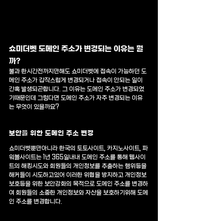
쇼미더벳 도메인 주소가 변경되는 이유는 뭘
까?
불과 한시간전까지만해도 쇼미더벳에 접속이 가능하던 도
메인 주소가 갑작스럽게 변경되거나 접속이 안되는 일이 
간혹 발생되곤합니다. 그 이유는 도메인 주소가 변경되었
기때문인데 그렇다면 도메인 주소가 자주 변경되는 이유
는 무엇이 있을까요?
보안을 위한 도메인 주소 변경
쇼미더벳뿐만아니라 한국의 토토사이트, 카지노사이트, 파
워볼사이트는 1년 365일내내 도메인 주소를 통해 웹사이
트의 해킹시도와 회원들의 개인정보를 추출하는 행위등을 
해커들이 시도하고있어 이러한 위협을 방지하고 개인정보
보호등을 위한 보안강화의 목적으로 도메인 주소를 변경하
여 회원들의 소중한 개인정보와 자산을 보호하기위해 도메
인 주소를 변경합니다.