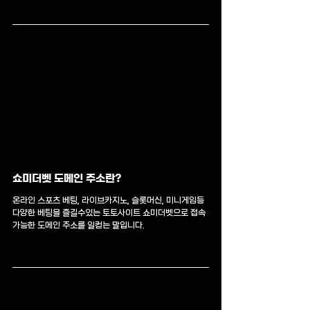
쇼미더벳 도메인 주소란?
온라인 스포츠 베팅, 라이브카지노, 슬롯머신, 미니게임등 
다양한 베팅을 즐길수있는 토토사이트 쇼미더벳으로 접속
가능한 도메인 주소를 일컫는 말입니다.