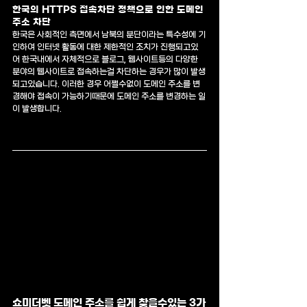
한국의 HTTPS 접속차단 정책으로 인한 도메인 
주소 차단
한국은 사회적인 측면에서 남북의 분단이라는 특수성에 기
인하여 인터넷 활동에 대한 제한적인 조치가 진행되고있
어 한국내에서 자체적으로 블로그, 웹사이트등의 다양한 
분야의 웹사이트로 접속하는걸 차단하는 경우가 많이 발생
되고있습니다. 이러한 경우 어쩔수없이 도메인 주소를 변
경해야 접속이 가능하기때문에 도메인 주소를 변경하는 일
이 발생합니다.
쇼미더벳 도메인 주소를 쉽게 찾을수있는 3가