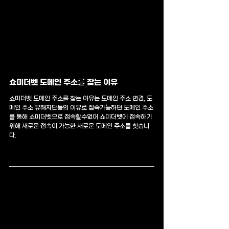
쇼미더벳 도메인 주소를 찾는 이유
쇼미더벳 도메인 주소를 찾는 이유는 도메인 주소 변경, 도
메인 주소 유해차단등의 이유로 접속가능하던 도메인 주소
를 통해 쇼미더벳으로 접속할수없어 쇼미더벳에 접속하기
위해 새로운 접속이 가능한 새로운 도메인 주소를 찾습니
다.