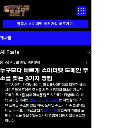
클릭시 쇼미더벳 회원가입 바로가기
게시물
All Posts
2024년 7월 21일
2분 분량
누구보다 빠르게 쇼미더벳 도메인 주
소를 찾는 3가지 방법
토토사이트, 카지노사이트, 파워볼사이트등의 다양한 베팅
사이트들의 도메인 주소를 자주 변경되어 접속이 가능한 
도메인 주소를 찾아 검색을 많은 시간동안 진행합니다. 이
번 포스팅에서는 
쇼미더벳 도메인 주소
는 어떤걸 의미하
며 도메인 주소를 찾는 이유, 도메인 주소가 자주 변경되는 
이유, 누구보다 빠르고 쉽게 
쇼미더벳
에 접속이 가능한 도
메인 주소를 찾을수있는 3가지 방법에 대해서 알아보려고
합니다.